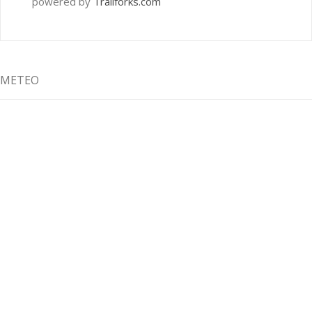
powered by
Trailforks.com
METEO